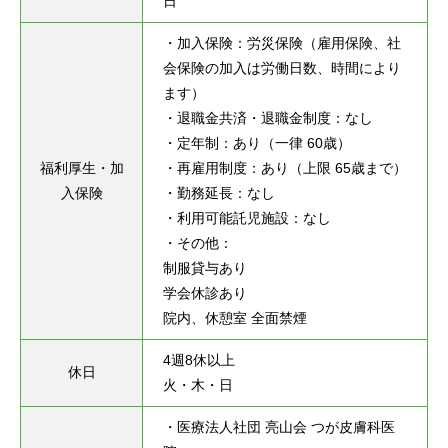
日
・加入保険：労災保険（雇用保険、社
会保険の加入は労働日数、時間により
ます）

・退職金共済・退職金制度：なし

・定年制：あり（一律 60歳）

福利厚生・加
・再雇用制度：あり（上限 65歳まで）

入保険
・勤務延長：なし

・利用可能託児施設：なし

・その他：

制服貸与あり

学会休診あり

院内、休憩室 全面禁煙
4週8休以上

休日
火・木・日
・医療法人社団 亮山会 つが皮膚科医