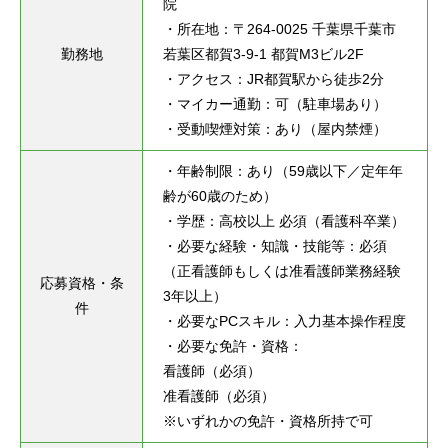
院

・所在地：〒264-0025 千葉県千葉市
勤務地
若葉区都賀3-9-1 都賀M3ビル2F

・アクセス：JR都賀駅から徒歩2分

・マイカー通勤：可（駐車場あり）

・受動喫煙対策：あり（屋内禁煙）
・年齢制限：あり（59歳以下／定年年
齢が60歳のため）

・学歴：高校以上 必須（看護科卒業）

・必要な経験・知識・技能等：必須
（正看護師もしくは准看護師業務経験
応募資格・条
3年以上）

件
・必要なPCスキル：入力基本操作程度

・必要な免許・資格：

看護師（必須）

准看護師（必須）

※いずれかの免許・資格所持で可