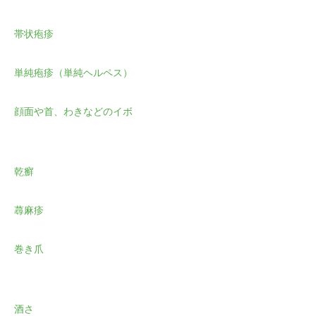
帯状疱疹
単純疱疹（単純ヘルペス）
顔面や首、わきなどのイボ
乾癬
蕁麻疹
巻き爪
酒さ