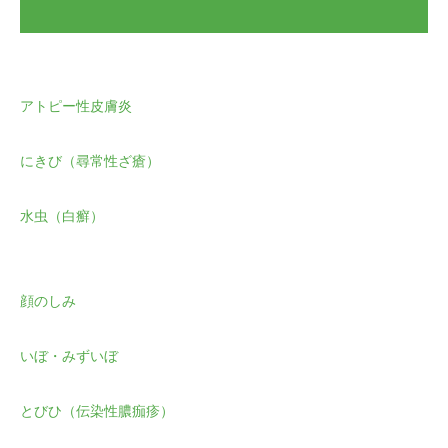
アトピー性皮膚炎
にきび（尋常性ざ瘡）
水虫（白癬）
顔のしみ
いぼ・みずいぼ
とびひ（伝染性膿痂疹）