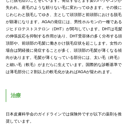
した脱毛症のことをいいます。発症するとまず髪のハリやコシが
失われ、産毛のような頼りない毛に変わってゆきます。その後に
じわじわと脱毛してゆき、主として頭頂部と前頭部における脱毛
が顕著になります。AGAの発症には、男性ホルモンの一種である
ジヒドロテストステロン（DHT）が関与しています。DHTは毛髪
の伸張反応を抑制する作用があり、DHT受容体の多く分布する頭
頂部や、前頭部の毛髪に働きかけ脱毛症状を起こします。女性の
場合は閉経後に発症することが多く、頭頂部の毛髪が薄くなる傾
向があります。毛髪が薄くなっている部分には、太い毛（終毛）
と細い毛（軟毛）がまだらに生えています。国際的な診断基準で
は薄毛部分に２割以上の軟毛化があればAGAが疑われます。
治療
日本皮膚科学会のガイドラインでは保険外ですが以下の薬剤を推
奨しています。