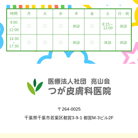
時間
月
火
水
木
金
土
日・祝
9:00
8:15～
～
〇
〇
〇
休診
〇
休診
12:00
12:00
14:30
～
〇
〇
〇
休診
〇
休診
休診
17:30
〒264-0025
千葉県千葉市若葉区都賀3-9-1 都賀M-3ビル2F