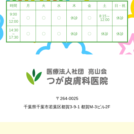
時間
月
火
水
木
金
土
日・祝
9:00
8:15～
～
〇
〇
〇
休診
〇
休診
12:00
12:00
14:30
～
〇
〇
〇
休診
〇
休診
休診
17:30
〒264-0025
千葉県千葉市若葉区都賀3-9-1 都賀M-3ビル2F