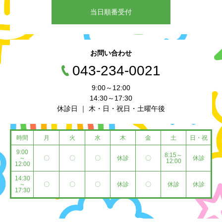
当日順番受付
お問い合わせ
043-234-0021
9:00～12:00
14:30～17:30
休診日 ｜ 木・日・祝日・土曜午後
時間
月
火
水
木
金
土
日・祝
9:00
8:15～
～
〇
〇
〇
休診
〇
休診
12:00
12:00
14:30
～
〇
〇
〇
休診
〇
休診
休診
17:30