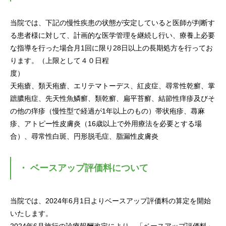
当院では、下記の慢性疾患の状態が安定していると医師が判断す
る患者様に対して、計画的な医学管理を継続し行い、療養上必要
な指導を行った場合月1回に限り28日以上の長期処方を行ってお
ります。（上限として４０日程
度
天疱瘡、類天疱瘡、エリテマトーデス、紅皮症、尋常性乾癬、掌
蹠膿疱症、先天性魚鱗癬、類乾癬、扁平苔癬、結節性痒疹及びそ
の他の痒疹（慢性型で経過が1年以上のもの）帯状疱疹、蕁麻
疹、アトピー性皮膚炎（16歳以上で外用療法を必要とする場
合）、尋常性白斑、円形脱毛症、脂漏性皮膚炎
・ ベースアップ評価料について
当院では、2024年6月1日よりベースアップ評価料の算定を開始
いたします。