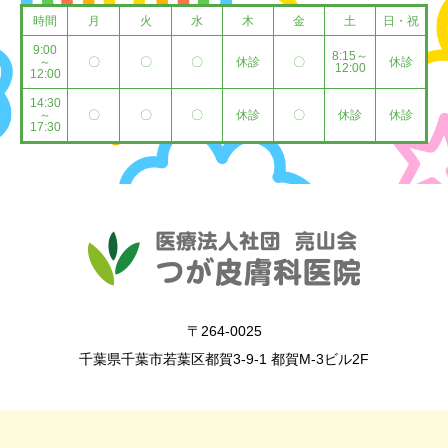
時間
月
火
水
木
金
土
日・祝
9:00
8:15～
～
〇
〇
〇
休診
〇
休診
12:00
12:00
14:30
～
〇
〇
〇
休診
〇
休診
休診
17:30
〒264-0025
千葉県千葉市若葉区都賀3-9-1 都賀M-3ビル2F