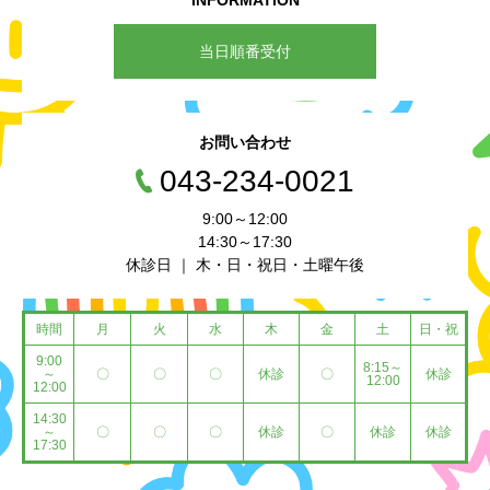
INFORMATION
当日順番受付
お問い合わせ
043-234-0021
9:00～12:00
14:30～17:30
休診日 ｜ 木・日・祝日・土曜午後
時間
月
火
水
木
金
土
日・祝
9:00
8:15～
～
〇
〇
〇
休診
〇
休診
12:00
12:00
14:30
～
〇
〇
〇
休診
〇
休診
休診
17:30