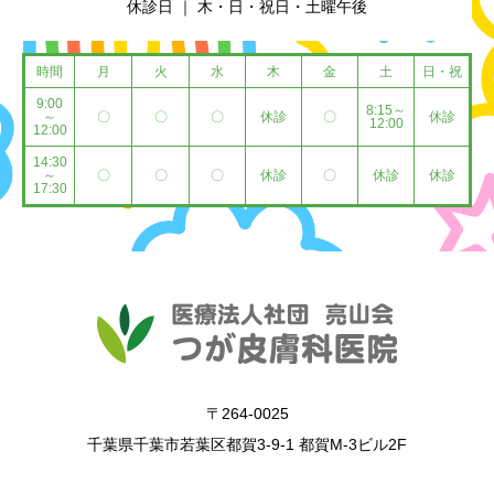
休診日 ｜ 木・日・祝日・土曜午後
時間
月
火
水
木
金
土
日・祝
9:00
8:15～
～
〇
〇
〇
休診
〇
休診
12:00
12:00
14:30
～
〇
〇
〇
休診
〇
休診
休診
17:30
〒264-0025
千葉県千葉市若葉区都賀3-9-1 都賀M-3ビル2F