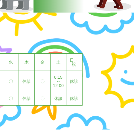
日・
水
木
金
土
祝
8:15
〇
休診
〇
～
休診
12:00
〇
休診
〇
休診
休診